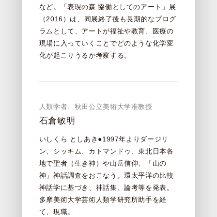
など。「表現の森 協働としてのアート」展
（2016）は、同展終了後も長期的なプログ
ラムとして、アートが福祉や教育、医療の
現場に入っていくことでどのような化学変
化が起こりうるか考察する。
人類学者、秋田公立美術大学准教授
石倉敏明
いしくら としあき●1997年よりダージリ
ン、シッキム、カトマンドゥ、東北日本各
地で聖者（生き神）や山岳信仰、「山の
神」神話調査をおこなう。環太平洋の比較
神話学に基づき、神話集、論考等を発表。
多摩美術大学芸術人類学研究所助手を経
て、現職。