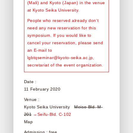
(Mali) and Kyoto (Japan) in the venue
at Kyoto Seika University.
People who reserved already don’t
need any new reservation for this
symposium. If you would like to
cancel your reservation, please send
an E-mail to
lgbtqseminar@kyoto-seika.ac.jp
,
secretariat of the event organization.
Date :
11 February 2020
Venue :
Kyoto Seika University
Meiso-Bld. M-
201
→Seifu-Bld. C-102
Map
Admission : free