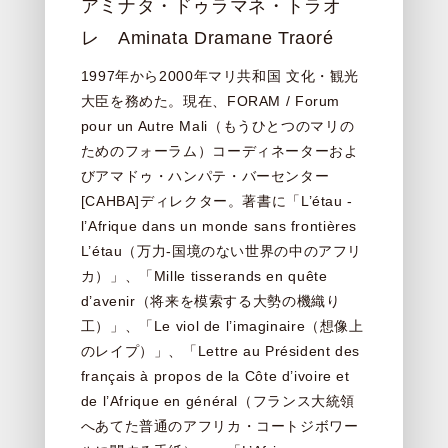
アミナタ・ドゥラマネ・トラオ
レ Aminata Dramane Traoré
1997年から2000年マリ共和国 文化・観光
大臣を務めた。現在、FORAM / Forum
pour un Autre Mali（もうひとつのマリの
ためのフォーラム）コーディネーターおよ
びアマドゥ・ハンパテ・バーセンター
[CAHBA]ディレクター。著書に「L’étau -
l’Afrique dans un monde sans frontières
L’étau（万力-国境のない世界の中のアフリ
カ）」、「Mille tisserands en quête
d’avenir（将来を模索する大勢の機織り
工）」、「Le viol de l’imaginaire（想像上
のレイプ）」、「Lettre au Président des
français à propos de la Côte d’ivoire et
de l’Afrique en général（フランス大統領
へあてた普通のアフリカ・コートジボワー