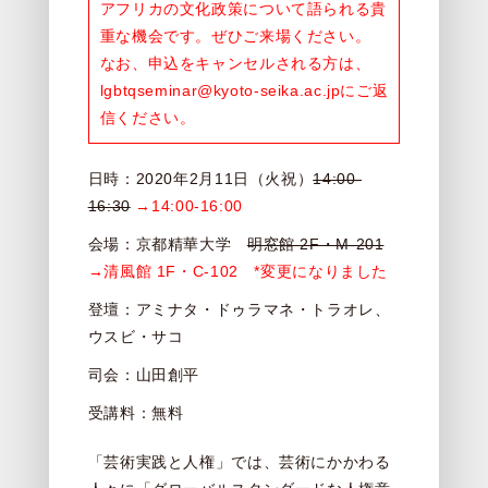
アフリカの文化政策について語られる貴
重な機会です。ぜひご来場ください。
なお、申込をキャンセルされる方は、
lgbtqseminar@kyoto-seika.ac.jp
にご返
信ください。
日時：2020年2月11日（火祝）
14:00-
16:30
→14:00-16:00
会場：京都精華大学
明窓館 2F・M-201
→清風館 1F・C-102 *変更になりました
登壇：アミナタ・ドゥラマネ・トラオレ、
ウスビ・サコ
司会：山田創平
受講料：無料
「芸術実践と人権」では、芸術にかかわる